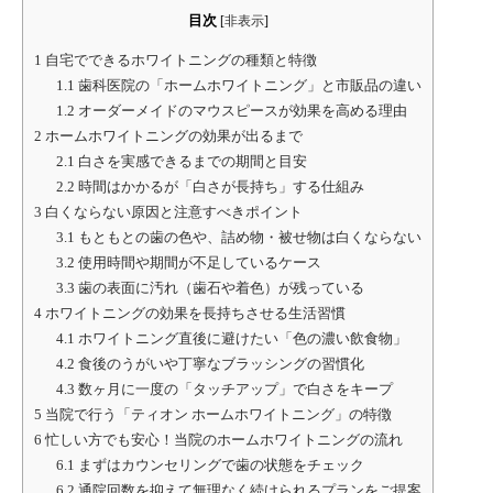
目次
[
非表示
]
1
自宅でできるホワイトニングの種類と特徴
1.1
歯科医院の「ホームホワイトニング」と市販品の違い
1.2
オーダーメイドのマウスピースが効果を高める理由
2
ホームホワイトニングの効果が出るまで
2.1
白さを実感できるまでの期間と目安
2.2
時間はかかるが「白さが長持ち」する仕組み
3
白くならない原因と注意すべきポイント
3.1
もともとの歯の色や、詰め物・被せ物は白くならない
3.2
使用時間や期間が不足しているケース
3.3
歯の表面に汚れ（歯石や着色）が残っている
4
ホワイトニングの効果を長持ちさせる生活習慣
4.1
ホワイトニング直後に避けたい「色の濃い飲食物」
4.2
食後のうがいや丁寧なブラッシングの習慣化
4.3
数ヶ月に一度の「タッチアップ」で白さをキープ
5
当院で行う「ティオン ホームホワイトニング」の特徴
6
忙しい方でも安心！当院のホームホワイトニングの流れ
6.1
まずはカウンセリングで歯の状態をチェック
6.2
通院回数を抑えて無理なく続けられるプランをご提案