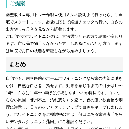
ご提案
歯型取り→専用トレー作製→使用方法の説明まで行ったら、ご自
宅でスタートします。必要に応じて経過チェックも行い、白さの
出方やしみ具合を見ながら調整します。
ご自宅でのホワイトニングは、方法選びと進め方で結果が変わり
ます。市販品で物足りなかった方、しみるのが心配な方も、まず
は当院でお口の状態を確認しながら始めましょう。
まとめ
自宅でも、歯科医院のホームホワイトニングなら歯の内部に働き
かけ、自然な白さを目指せます。効果を感じるまでの目安は10〜
14日、白さは半年〜1年ほど持続しやすいのが特長です。白くな
らない原因（使用不足・汚れ残り）を避け、色の濃い飲食物や喫
煙に注意し、日々のケアとタッチアップで白さをキープしましょ
う。ホワイトニングをご検討中の方は、蒲田にある歯医者「あら
いデンタルクリニック蒲田」にご相談ください。
あらいデンタルクリニック蒲田のホワイトニングページはこちら