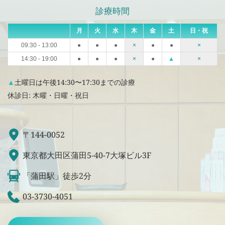
診療時間
月
火
水
木
金
土
日・祝
09:30 - 13:00
●
●
●
×
●
●
×
14:30 - 19:00
●
●
●
×
●
▲
×
▲
土曜日は午後14:30〜17:30までの診療
休診日: 木曜・日曜・祝日
〒144-0052
東京都大田区蒲田5-40-7大塚ビル3F
「蒲田駅」徒歩2分
03-3730-4051